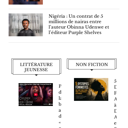
Nigéria : Un contrat de 5
millions de nairas entre
l’auteur Obinna Udenwe et
l’éditeur Purple Shelves
LITTÉRATURE
NON FICTION
JEUNESSE
5
Paramount
Dysto
dévoile
Fémin
la
Afro
bande-
à
annonce
Décou
de
Absol
« Children
en