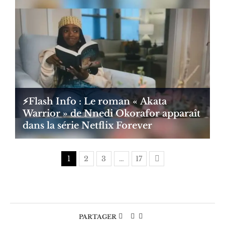
⚡️Flash Info : Le roman « Akata
Warrior » de Nnedi Okorafor apparaît
dans la série Netflix Forever
1
2
3
…
17
PARTAGER