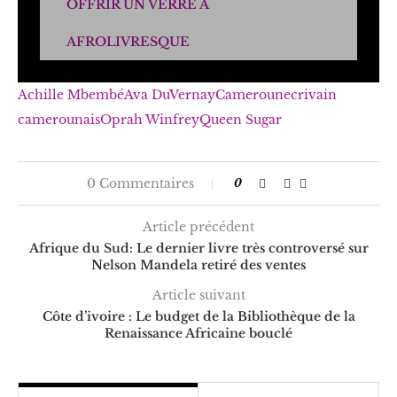
OFFRIR UN VERRE À
AFROLIVRESQUE
Achille Mbembé
Ava DuVernay
Cameroun
ecrivain
camerounais
Oprah Winfrey
Queen Sugar
0 Commentaires
0
Article précédent
Afrique du Sud: Le dernier livre très controversé sur
Nelson Mandela retiré des ventes
Article suivant
Côte d’ivoire : Le budget de la Bibliothèque de la
Renaissance Africaine bouclé