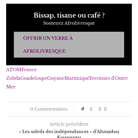
Bissap, tisane ou café ?
Soutenez Afrolivresque
OFFRIR UN VERRE À
AFROLIVRESQUE
ATOM
France
Zobda
Guadeloupe
Guyane
Martinique
Territoirs d'Outre
Mer
0 Commentaires
0
Article précédent
« Les soleils des indépendances » d’Ahmadou
Kourouma