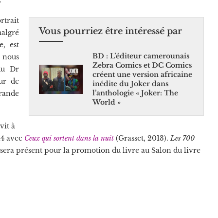
rait
Vous pourriez être intéressé par
algré
e, est
BD : L’éditeur camerounais
l nous
Zebra Comics et DC Comics
du Dr
créent une version africaine
ur de
inédite du Joker dans
l’anthologie « Joker: The
rande
World »
vit à
4 avec
Ceux qui sortent dans la nuit
(Grasset, 2013).
Les 700
era présent pour la promotion du livre au Salon du livre