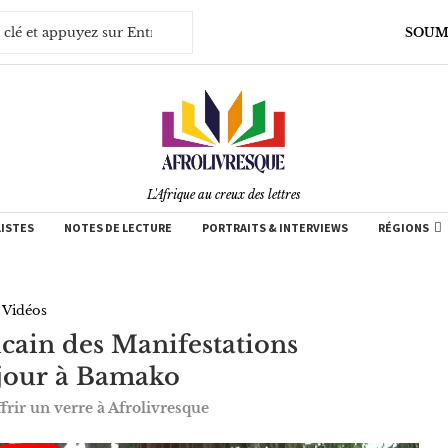
SOUM
L'Afrique au creux des lettres
LISTES
NOTES DE LECTURE
PORTRAITS & INTERVIEWS
RÉGIONS
Vidéos
icain des Manifestations
 jour à Bamako
frir un verre à Afrolivresque