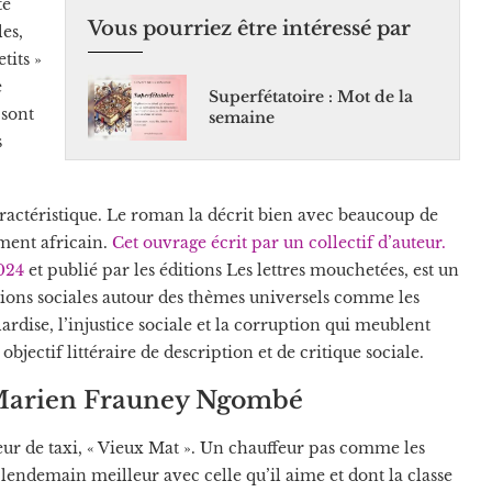
té
Vous pourriez être intéressé par
les,
tits »
e
Superfétatoire : Mot de la
 sont
semaine
s
actéristique. Le roman la décrit bien avec beaucoup de
ment africain.
Cet ouvrage écrit par un collectif d’auteur.
2024
et publié par les éditions Les lettres mouchetées, est un
ctions sociales autour des thèmes universels comme les
lardise, l’injustice sociale et la corruption qui meublent
bjectif littéraire de description et de critique sociale.
Marien Frauney Ngombé
feur de taxi, « Vieux Mat ». Un chauffeur pas comme les
un lendemain meilleur avec celle qu’il aime et dont la classe