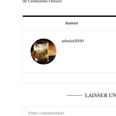
de Chibundu Onuzo
Auteur
admin3050
LAISSER 