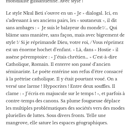
mondialité glissantienne. Avec style !
Le style Nkul Beti s’ouvre en un « Je » dialogal. Ici, en
s’adressant à ses anciens pairs, les « soutaneux », il dit
sans ambages : « Je suis le balayeur du monde !/… Qui
blâme sans manière, sans façon, mais avec bigrement de
style !/ Si je réprimande Dieu, votre roi, / Vous réprimez
est un énorme hochet d’enfant. » Là, dans « Hostie » il
assène péremptoire : « J’étais chrétien… » C’est-à-dire
Catholique, Romain. Il enterre son passé d’ancien
séminariste. Le poète entérine son refus d’être consacré
à la prêtrise catholique. Il y était pourtant voué. On a
versé une larme ! Hypocrites ! Entre deux souffles. Il
clame : « J’écris en majuscule sur le temps ! », et parfois à
contre-temps des canons. Sa plume fougueuse déplace
les multiples problématiques des sociétés vers des modes
plurielles de luttes. Sous divers fronts. Telle une
mangrove, elle sature les espaces géographiques.