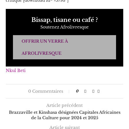
critique [download id= »5793″]
Bissap, tisane ou café ?
Soutenez Afrolivresque
OFFRIR UN VERRE À
AFROLIVRESQUE
Nkul Beti
0 Commentaires
0
Article précédent
Brazzaville et Kinshasa désignées Capitales Africaines
de la Culture pour 2024 et 2025
Article suivant