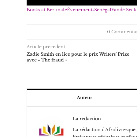
Books at Berlinale
Événements
Sénégal
Yandé Seck
0 Commentai
Article précédent
Zadie Smith en lice pour le prix Writers’ Prize
avec « The fraud »
Auteur
La redaction
La rédaction d'Afrolivresque, 