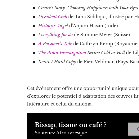
Cesare’s Story. Choosing Happiness with Your Eyes
Dissident Club
de Taha Siddiqui, illustré par 
History’s Angel
d’Anjum Hasan (Inde)
Everything for Jo
de Simone Meier (Suisse)
A Poisoner’s Tale
de Cathryn Kemp (Royaume-
The Áróra Investigation
Series: Cold as Hell
de Lil
Xerox / Hard Copy
de Fien Veldman (Pays-Bas)
Cet événement offre une opportunité unique pour le
d’explorer le potentiel d’adaptation des œuvres litt
littérature et celui du cinéma.
Bissap, tisane ou café ?
Soutenez Afrolivresque