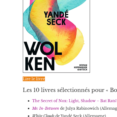
Lire le livre
Les 10 livres sélectionnés pour « Bo
The Secret of Nox: Light, Shadow – Bat Rats!
Me: In-Between
de Julya Rabinowich (Allemag
White Clouds
de Yandé Seck (Allemagne)