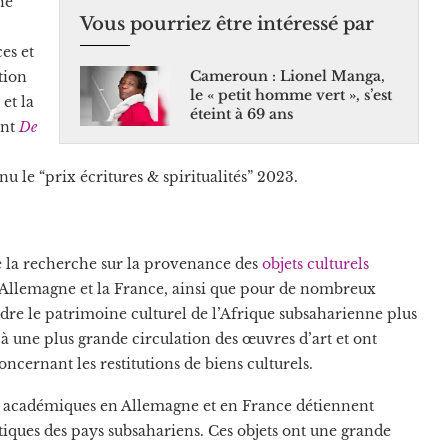
he
Vous pourriez être intéressé par
ces et
Cameroun : Lionel Manga,
tion
le « petit homme vert », s’est
 et la
éteint à 69 ans
ont
De
u le “prix écritures & spiritualités” 2023
.
e la recherche sur la provenance des
objets culturels
l’Allemagne et la France, ainsi que pour de nombreux
dre le patrimoine culturel de l’Afrique subsaharienne plus
é à une plus grande circulation des œuvres d’art et ont
cernant les restitutions de biens culturels.
s et académiques en Allemagne et en France détiennent
istiques des pays subsahariens. Ces objets ont une grande