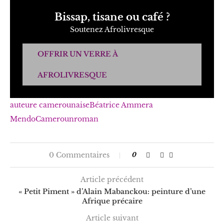
Bissap, tisane ou café ?
Soutenez Afrolivresque
OFFRIR UN VERRE À
AFROLIVRESQUE
auteure camerounaise
Béatrice Ammera
Mendo
Cameroun
roman
0 Commentaires
0
Article précédent
« Petit Piment » d’Alain Mabanckou: peinture d’une
Afrique précaire
Article suivant