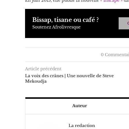
En juin 2015, elle publie la nouvelle
« Inscape »
dan
Bissap, tisane ou café ?
Soutenez Afrolivresque
0 Commentai
Article précédent
La voix des crânes | Une nouvelle de Steve
Mekoudja
Auteur
La redaction