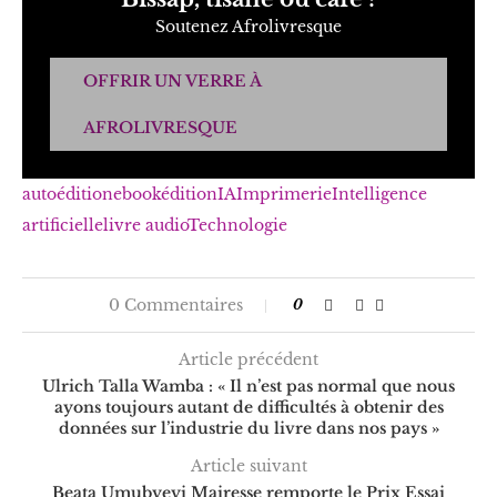
Soutenez Afrolivresque
OFFRIR UN VERRE À
AFROLIVRESQUE
autoédition
ebook
édition
IA
Imprimerie
Intelligence
artificielle
livre audio
Technologie
0 Commentaires
0
Article précédent
Ulrich Talla Wamba : « Il n’est pas normal que nous
ayons toujours autant de difficultés à obtenir des
données sur l’industrie du livre dans nos pays »
Article suivant
Beata Umubyeyi Mairesse remporte le Prix Essai