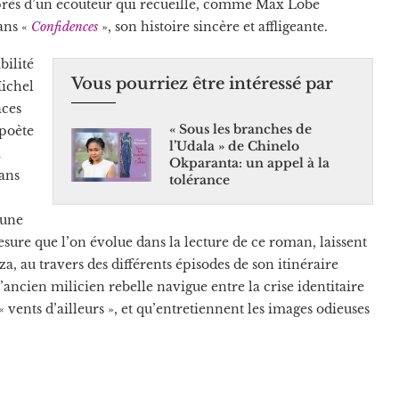
auprès d’un écouteur qui recueille, comme Max Lobe
ans «
Confidences
», son histoire sincère et affligeante.
bilité
Vous pourriez être intéressé par
Michel
aces
« Sous les branches de
 poète
l’Udala » de Chinelo
k
Okparanta: un appel à la
dans
tolérance
 une
mesure que l’on évolue dans la lecture de ce roman, laissent
za, au travers des différents épisodes de son itinéraire
’ancien milicien rebelle navigue entre la crise identitaire
 vents d’ailleurs », et qu’entretiennent les images odieuses