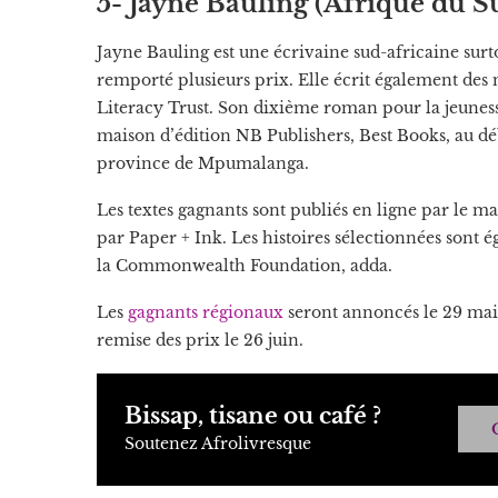
5- Jayne Bauling (Afrique du S
Jayne Bauling est une écrivaine sud-africaine sur
remporté plusieurs prix. Elle écrit également des 
Literacy Trust. Son dixième roman pour la jeunesse
maison d’édition NB Publishers, Best Books, au déb
province de Mpumalanga.
Les textes gagnants sont publiés en ligne par le 
par Paper + Ink. Les histoires sélectionnées sont 
la Commonwealth Foundation, adda.
Les
gagnants régionaux
seront annoncés le 29 mai,
remise des prix le 26 juin.
Bissap, tisane ou café ?
Soutenez Afrolivresque