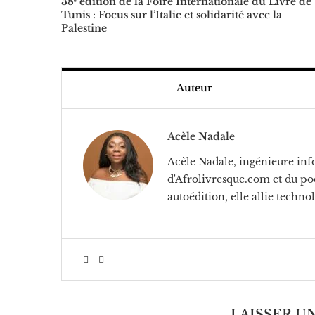
38ᵉ édition de la Foire Internationale du Livre de
Tunis : Focus sur l’Italie et solidarité avec la
Palestine
Auteur
Acèle Nadale
Acèle Nadale, ingénieure info
d'Afrolivresque.com et du pod
autoédition, elle allie technol
LAISSER 