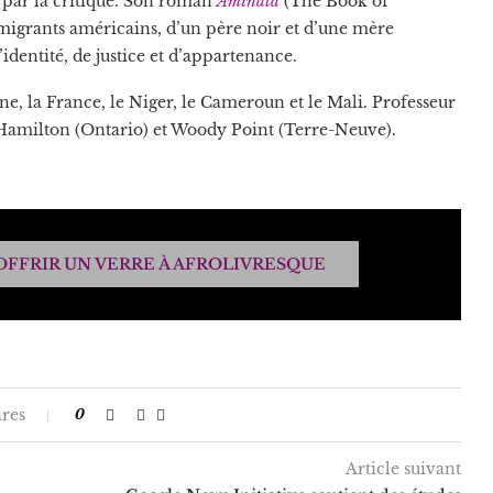
s par la critique. Son roman
Aminata
(The Book of
immigrants américains, d’un père noir et d’une mère
’identité, de justice et d’appartenance.
gne, la France, le Niger, le Cameroun et le Mali. Professeur
 Hamilton (Ontario) et Woody Point (Terre-Neuve).
OFFRIR UN VERRE À AFROLIVRESQUE
res
0
Article suivant