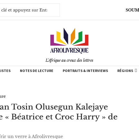
SOUM
L'Afrique au creux des lettres
LISTES
NOTES DE LECTURE
PORTRAITS & INTERVIEWS
RÉGIONS
ure
ian Tosin Olusegun Kalejaye
e « Béatrice et Croc Harry » de
rir un verre à Afrolivresque