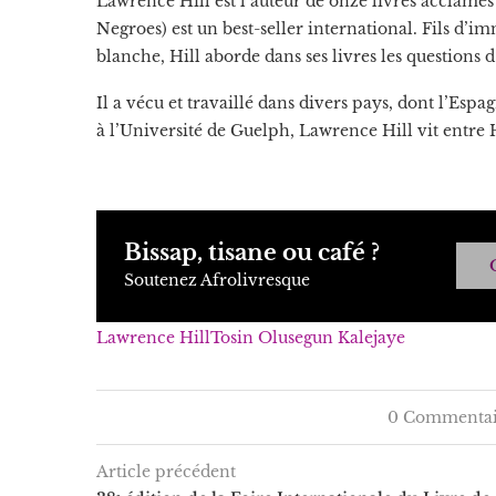
Lawrence Hill est l’auteur de onze livres acclamé
Negroes) est un best-seller international. Fils d’
blanche, Hill aborde dans ses livres les questions d
Il a vécu et travaillé dans divers pays, dont l’Espa
à l’Université de Guelph, Lawrence Hill vit entre
Bissap, tisane ou café ?
Soutenez Afrolivresque
Lawrence Hill
Tosin Olusegun Kalejaye
0 Commentai
Article précédent