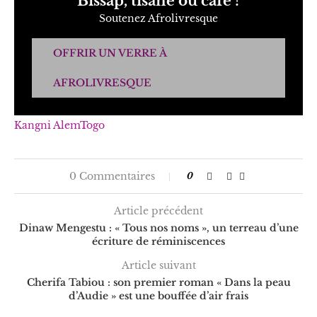
Bissap, tisane ou café ?
Soutenez Afrolivresque
OFFRIR UN VERRE À
AFROLIVRESQUE
Kangni Alem
Togo
0 Commentaires
0
Article précédent
Dinaw Mengestu : « Tous nos noms », un terreau d’une
écriture de réminiscences
Article suivant
Cherifa Tabiou : son premier roman « Dans la peau
d’Audie » est une bouffée d’air frais