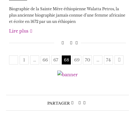
Biographie de la Sainte Mère éthiopienne Walatta Petros, la
plus ancienne biographie jamais connue d’une femme africaine
et écrite en 1672 par un un éthiopien
Lire plus
1
…
66
67
68
69
70
…
74
PARTAGER