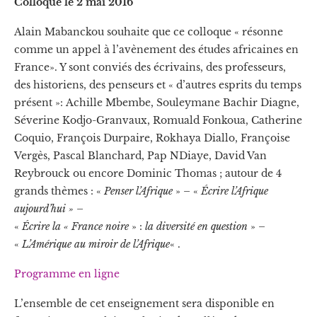
Colloque le 2 mai 2016
Alain Mabanckou souhaite que ce colloque « résonne
comme un appel à l’avènement des études africaines en
France». Y sont conviés des écrivains, des professeurs,
des historiens, des penseurs et « d’autres esprits du temps
présent »: Achille Mbembe, Souleymane Bachir Diagne,
Séverine Kodjo-Granvaux, Romuald Fonkoua, Catherine
Coquio, François Durpaire, Rokhaya Diallo, Françoise
Vergès, Pascal Blanchard, Pap NDiaye, David Van
Reybrouck ou encore Dominic Thomas ; autour de 4
grands thèmes : «
Penser l’Afrique
» – «
Écrire l’Afrique
aujourd’hui »
–
«
Écrire la « France noire
» :
la diversité en question
» –
«
L’Amérique au miroir de
l’Afrique
« .
Programme en ligne
L’ensemble de cet enseignement sera disponible en