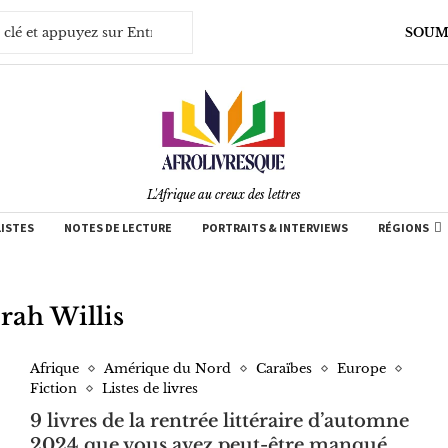
SOUM
L'Afrique au creux des lettres
LISTES
NOTES DE LECTURE
PORTRAITS & INTERVIEWS
RÉGIONS
rah Willis
Afrique
Amérique du Nord
Caraïbes
Europe
Fiction
Listes de livres
9 livres de la rentrée littéraire d’automne
2024 que vous avez peut-être manqué