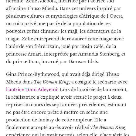
héroïne, Zélie Adebola, incarnée par l’actrice sud-
africaine Thuso Mbedu. Dans cet univers inspiré par
plusieurs cultures et mythologies d’Afrique de l’Ouest,
un roi a privé une partie de la population de ses
pouvoirs et fait éliminer les maji, les détenteurs de la
magie. Zélie entreprend de restaurer cette magie avec
l’aide de son frère Tzain, joué par Tosin Cole, de la
princesse Amari, interprétée par Amandla Stenberg, et
du prince Inan, incarné par Damson Idris.
Gina Prince-Bythewood, qui avait déjà dirigé Thuso
Mbedu dans
The Woman King
, a cosigné le scénario avec
l’autrice Tomi Adeyemi.
Lors de la soirée de lancement,
la réalisatrice a expliqué avoir refusé le projet à deux
reprises au cours des sept années précédentes, estimant
ne pas être encore prête à mettre en scène une
production de fantasy de cette ampleur. Elle a
finalement accepté après avoir réalisé
The Woman King
,
expérience qui lui avait permis, selon elle, d’acquérir les