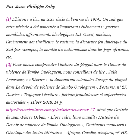
Par Jean-Philippe Saby
[1]
L’histoire a lieu au XXe siècle (à l’entrée de 1914). On sait que
cette période a été ponctuée d’importants évènements : guerres
mondiales, affrontements idéologiques Est-Ouest, nazisme,
l’avènement des tirailleurs, le racisme, la dictature (en Amérique du
Sud par exemple), la montée du nationalisme dans les pays africains,
etc.
[2]
Pour mieux comprendre l’histoire du plagiat dans le Devoir de
violence de Yambo Ouologuem, nous conseillons de lire : Julie
Levasseur, « « Récrire » la domination coloniale : l’usage du plagiat
dans Le devoir de violence de Yambo Ouologuem », Postures, n° 27,
Dossier « Trafiquer l’écriture : fictions frauduleuses et supercheries
auctoriales », Hiver 2018, 14 p,
https://revuepostures.com/fr/articles/levasseur-27
ainsi que l’article
de Jean-Pierre Orban, « Livre culte, livre maudit : Histoire du
Devoir de violence de Yambo Ouologuem », Continents manuscrits.
o
Génétique des textes littéraires – Afrique, Caraïbe, diaspora, n
HS,