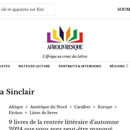
SOUM
L'Afrique au creux des lettres
LISTES
NOTES DE LECTURE
PORTRAITS & INTERVIEWS
RÉGIONS
a Sinclair
Afrique
Amérique du Nord
Caraïbes
Europe
Fiction
Listes de livres
9 livres de la rentrée littéraire d’automne
2024 que vous avez peut-être manqué