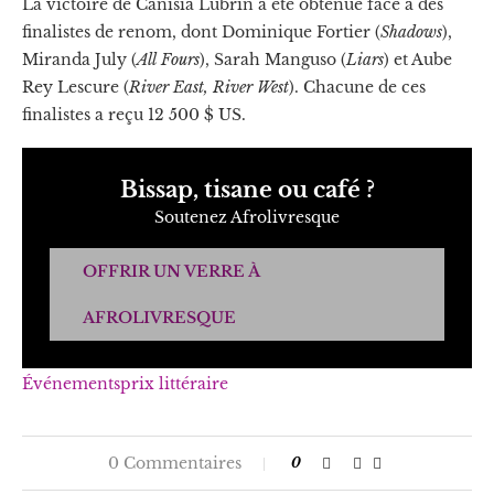
La victoire de Canisia Lubrin a été obtenue face à des
finalistes de renom, dont Dominique Fortier (
Shadows
),
Miranda July (
All Fours
), Sarah Manguso (
Liars
) et Aube
Rey Lescure (
River East, River West
). Chacune de ces
finalistes a reçu 12 500 $ US.
Bissap, tisane ou café ?
Soutenez Afrolivresque
OFFRIR UN VERRE À
AFROLIVRESQUE
Événements
prix littéraire
0 Commentaires
0