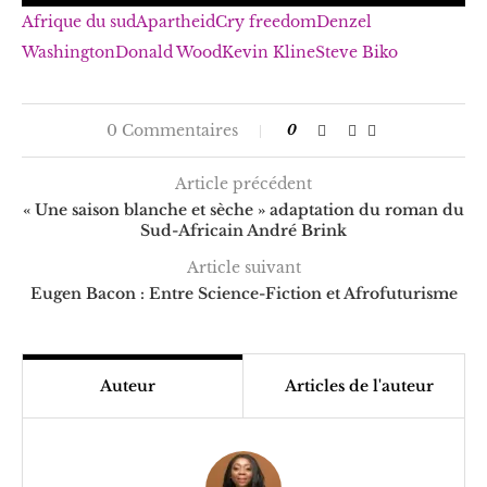
Afrique du sud
Apartheid
Cry freedom
Denzel
Washington
Donald Wood
Kevin Kline
Steve Biko
0 Commentaires
0
Article précédent
« Une saison blanche et sèche » adaptation du roman du
Sud-Africain André Brink
Article suivant
Eugen Bacon : Entre Science-Fiction et Afrofuturisme
Auteur
Articles de l'auteur